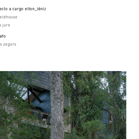
ecto a cargo elton_léniz
ieldhouse
s jure
afo
s zegers