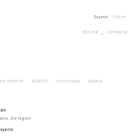
Español
English
oficina
_
contacto
ra interior
diseño
concursos
videos
ión
anco, XIV región
royecto