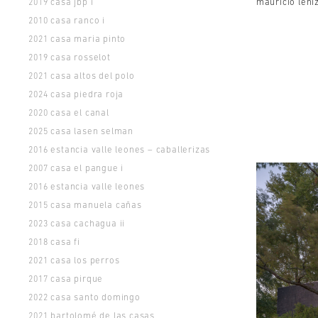
casa jbp i
mauricio léni
2019
casa ranco i
2010
casa maria pinto
2021
casa rosselot
2019
casa altos del polo
2021
casa piedra roja
2024
casa el canal
2020
casa lasen selman
2025
estancia valle leones – caballerizas
2016
casa el pangue i
2007
estancia valle leones
2016
casa manuela cañas
2015
casa cachagua ii
2023
casa fi
2018
casa los perros
2021
casa pirque
2017
casa santo domingo
2022
bartolomé de las casas
2021