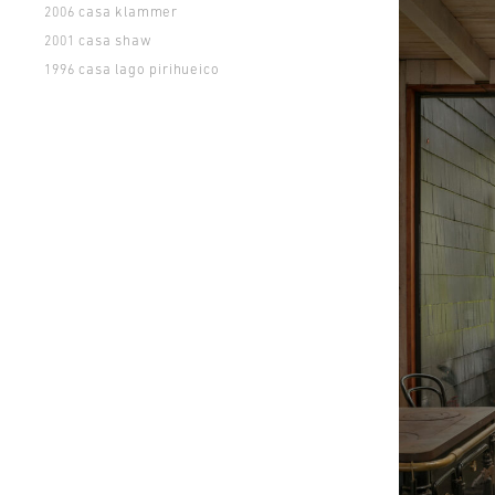
casa klammer
2006
casa shaw
2001
casa lago pirihueico
1996