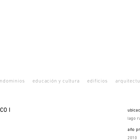
ndominios
educación y cultura
edificios
arquitectu
CO I
ubicac
lago r
año p
2010