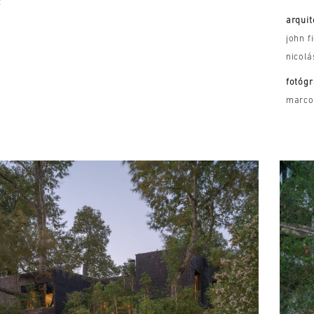
z
arquit
john f
nicolá
fotógr
marco