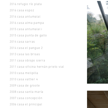
refugio río plata
2016
casa espoz
2016
casa antumalal
2016
casa alma pampa
2016
casa antumalal i
2015
casa punta de gallo
2015
casa sarras
2014
casa el pangue 2
2014
casa las brisas
2013
casa obispo sierra
2011
casa-oficina hernán prieto vial
2011
casa melipilla
2010
casa vattier 4
2010
casa de groote
2009
casa santa maría
2008
casa concepción
2007
casa el principal
2006