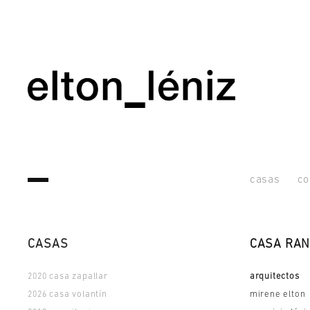
casas
co
CASAS
CASA RAN
casa zapallar
arquitectos
2020
casa volantín
mirene elton
2026