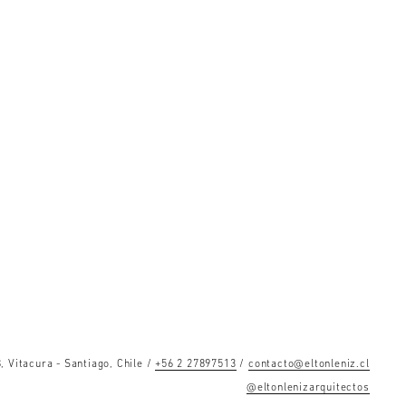
, Vitacura - Santiago, Chile /
+56 2 27897513
/
contacto@eltonleniz.cl
@eltonlenizarquitectos