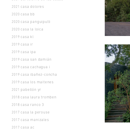
casa dolores
2021
casa bb
2020
casa panguipulli
2020
casa la loica
2020
casa kl
2019
casa ir
2019
casa ipa
2019
casa san damián
2019
casa cachagua i
2019
casa ibañez-concha
2019
casa los maitenes
2019
pabellón yr
2021
casa laura tromben
2018
casa ranco 3
2018
casa la perouse
2017
casa manizales
2017
casa ac
2017