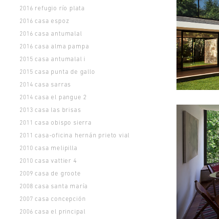
refugio río plata
2016
casa espoz
2016
casa antumalal
2016
casa alma pampa
2016
casa antumalal i
2015
casa punta de gallo
2015
casa sarras
2014
casa el pangue 2
2014
casa las brisas
2013
casa obispo sierra
2011
casa-oficina hernán prieto vial
2011
casa melipilla
2010
casa vattier 4
2010
casa de groote
2009
casa santa maría
2008
casa concepción
2007
casa el principal
2006