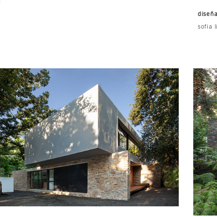
z
diseña
sofia 