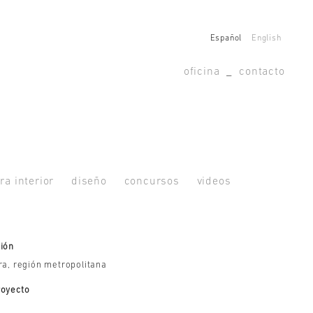
Español
English
oficina
_
contacto
ra interior
diseño
concursos
videos
ión
ra, región metropolitana
royecto