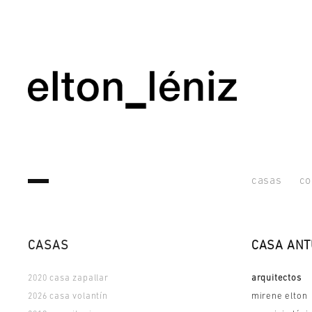
casas
co
CASAS
CASA AN
casa zapallar
arquitectos
2020
casa volantín
mirene elton
2026