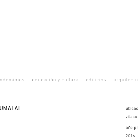
ndominios
educación y cultura
edificios
arquitectu
TUMALAL
ubicac
vitacu
año p
2016