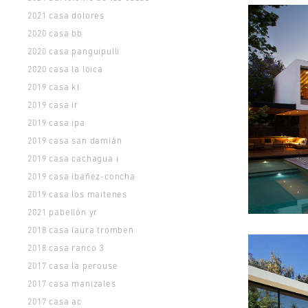
casa dolores
2021
casa bb
2020
casa panguipulli
2020
casa la loica
2020
casa kl
2019
casa ir
2019
casa ipa
2019
casa san damián
2019
casa cachagua i
2019
casa ibañez-concha
2019
casa los maitenes
2019
pabellón yr
2021
casa laura tromben
2018
casa ranco 3
2018
casa la perouse
2017
casa manizales
2017
casa ac
2017