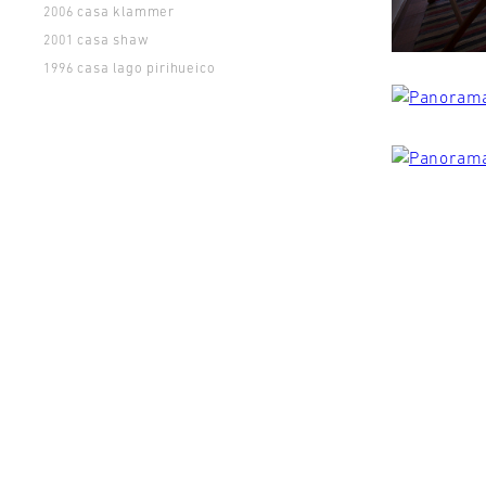
casa klammer
2006
casa shaw
2001
casa lago pirihueico
1996