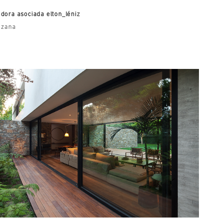
dora asociada elton_léniz
lizana