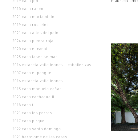
casa jbp i
mauricio léni
2019
casa ranco i
2010
casa maria pinto
2021
casa rosselot
2019
casa altos del polo
2021
casa piedra roja
2024
casa el canal
2020
casa lasen selman
2025
estancia valle leones – caballerizas
2016
casa el pangue i
2007
estancia valle leones
2016
casa manuela cañas
2015
casa cachagua ii
2023
casa fi
2018
casa los perros
2021
casa pirque
2017
casa santo domingo
2022
bartolomé de las casas
2021