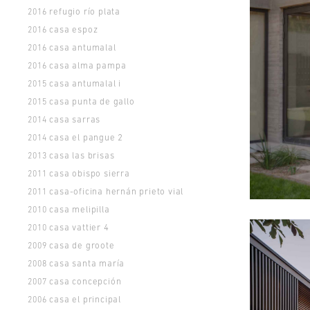
refugio río plata
2016
casa espoz
2016
casa antumalal
2016
casa alma pampa
2016
casa antumalal i
2015
casa punta de gallo
2015
casa sarras
2014
casa el pangue 2
2014
casa las brisas
2013
casa obispo sierra
2011
casa-oficina hernán prieto vial
2011
casa melipilla
2010
casa vattier 4
2010
casa de groote
2009
casa santa maría
2008
casa concepción
2007
casa el principal
2006