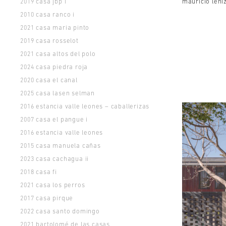
casa jbp i
mauricio léni
2019
casa ranco i
2010
casa maria pinto
2021
casa rosselot
2019
casa altos del polo
2021
casa piedra roja
2024
casa el canal
2020
casa lasen selman
2025
estancia valle leones – caballerizas
2016
casa el pangue i
2007
estancia valle leones
2016
casa manuela cañas
2015
casa cachagua ii
2023
casa fi
2018
casa los perros
2021
casa pirque
2017
casa santo domingo
2022
bartolomé de las casas
2021