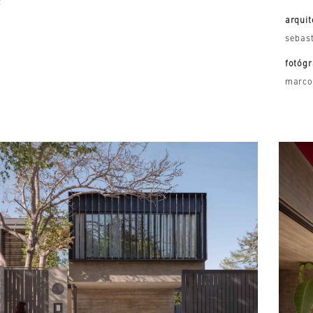
z
arquit
sebast
fotógr
marco