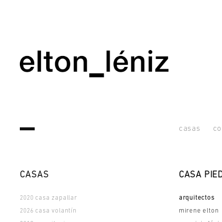
casas
co
CASAS
CASA PIE
casa zapallar
arquitectos
2020
casa volantín
mirene elton
2026