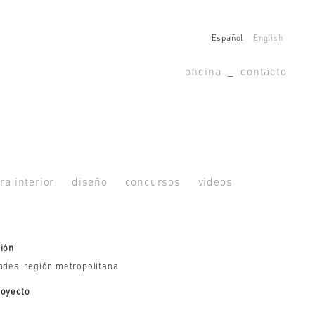
Español
English
oficina
_
contacto
ra interior
diseño
concursos
videos
ión
ndes, región metropolitana
royecto