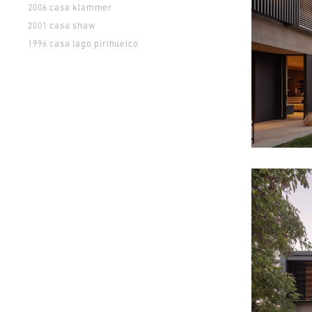
casa klammer
2006
casa shaw
2001
casa lago pirihueico
1996