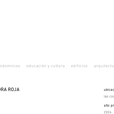
ndominios
educación y cultura
edificios
arquitectu
DRA ROJA
ubicac
las co
año p
2024