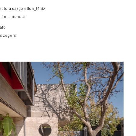
ecto a cargo elton_léniz
ián simonetti
afo
s zegers