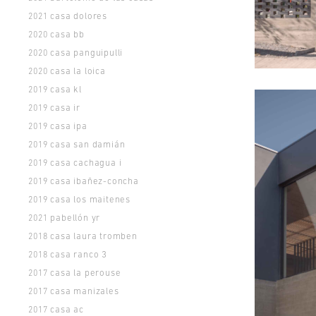
casa dolores
2021
casa bb
2020
casa panguipulli
2020
casa la loica
2020
casa kl
2019
casa ir
2019
casa ipa
2019
casa san damián
2019
casa cachagua i
2019
casa ibañez-concha
2019
casa los maitenes
2019
pabellón yr
2021
casa laura tromben
2018
casa ranco 3
2018
casa la perouse
2017
casa manizales
2017
casa ac
2017