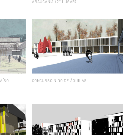
ARAUCANÍA (2° LUGAR)
AÍSO
CONCURSO NIDO DE ÁGUILAS