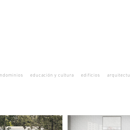
ndominios
educación y cultura
edificios
arquitectu