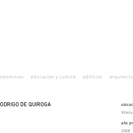
ndominios
educación y cultura
edificios
arquitectu
RODRIGO DE QUIROGA
ubicac
Vitacu
año p
2008