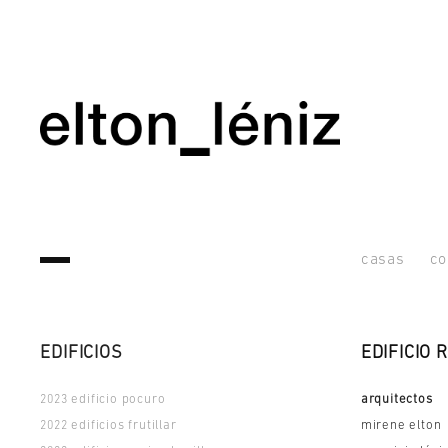
casas
co
EDIFICIOS
EDIFICIO 
edificio pocuro
arquitectos
2023
edificios frutillar
mirene elton
2022