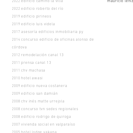
edificio camino la villa
mauricio léni
2022
edificio roberto del río
2022
edificio pirineos
2019
edificio luis videla
2019
asesoría edificios inmobiliaria py
2017
concurso edificio de oficinas alonso de
2014
córdova
remodelación canal 13
2012
prensa canal 13
2011
chv machasa
2011
hotel awasi
2010
edificio nueva costanera
2009
edificio san damián
2009
chv inés matte urrejola
2008
concurso tvn sedes regionales
2008
edificio rodrigo de quiroga
2008
vivienda social en valparaíso
2007
hotel lodge yakana
2005