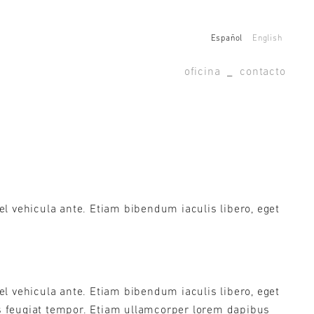
Español
English
oficina
_
contacto
l vehicula ante. Etiam bibendum iaculis libero, eget
l vehicula ante. Etiam bibendum iaculis libero, eget
is feugiat tempor. Etiam ullamcorper lorem dapibus