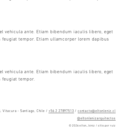
l vehicula ante. Etiam bibendum iaculis libero, eget
is feugiat tempor. Etiam ullamcorper lorem dapibus
l vehicula ante. Etiam bibendum iaculis libero, eget
s feugiat tempor.
, Vitacura - Santiago, Chile /
+56 2 27897513
/
contacto@eltonleniz.cl
@eltonlenizarquitectos
© 2026 elton_léniz / sitio por
ruiz