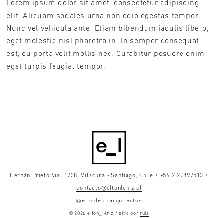
Lorem ipsum dolor sit amet, consectetur adipiscing
elit. Aliquam sodales urna non odio egestas tempor.
Nunc vel vehicula ante. Etiam bibendum iaculis libero,
eget molestie nisl pharetra in. In semper consequat
est, eu porta velit mollis nec. Curabitur posuere enim
eget turpis feugiat tempor.
Hernán Prieto Vial 1738, Vitacura - Santiago, Chile /
+56 2 27897513
/
contacto@eltonleniz.cl
@eltonlenizarquitectos
© 2026 elton_léniz / sitio por
ruiz